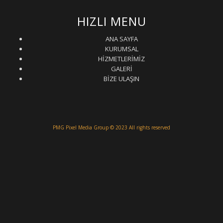
HIZLI MENU
ANA SAYFA
KURUMSAL
HİZMETLERİMİZ
GALERİ
BİZE ULAŞIN
PMG Pixel Media Group
© 2023 All rights reserved
Güneş Enerji Artvin
Uydu Servisi
Mermer Silim Mermer silme Mermer cila Mermer
parlatma
Çatı Uygulamaları
Çatı Ustası Çatı tamir Aktarma Onarım
İkinci El Eşya Alanyer
İkinci El Ev Eşyası Alan yerler
Otomatik Kepenk Servisi
Çatı İzolasyon
Molozcu
Web Siteci
Web Tasarım
İstanbul Çatı Ustası
Kiralık Mini iş Makinaları
Çatı ustası Çatı İzolasyon
Mermer Silimi Mermer silme Mermer Parlatma
Taş Fırın ustası Kara Fırın Ustası
Temizlik
şirketi
Çatı ustası İstanbul
İnternet Reklam Google Ads Usmanı
Beton Silimi Beton silme
Parlatma
Demir Doğrama
Web Tasarım
Çatı Ustası Çatı İzolasyon
Esenyurt Kepenk