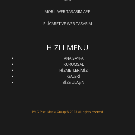
MOBİL WEB TASARIM APP
E-tİCARET VE WEB TASARIM
HIZLI MENU
ANA SAYFA
KURUMSAL
HİZMETLERİMİZ
GALERİ
BİZE ULAŞIN
PMG Pixel Media Group
© 2023 All rights reserved
Güneş Enerji Artvin
Uydu Servisi
Mermer Silim Mermer silme Mermer cila Mermer
parlatma
Çatı Uygulamaları
Çatı Ustası Çatı tamir Aktarma Onarım
İkinci El Eşya Alanyer