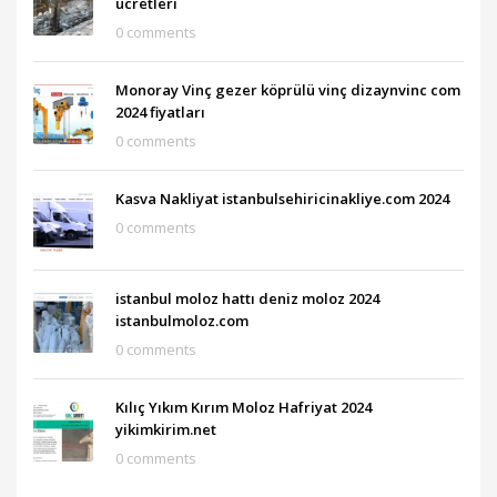
ücretleri
0 comments
Monoray Vinç gezer köprülü vinç dizaynvinc com
2024 fiyatları
0 comments
Kasva Nakliyat istanbulsehiricinakliye.com 2024
0 comments
istanbul moloz hattı deniz moloz 2024
istanbulmoloz.com
0 comments
Kılıç Yıkım Kırım Moloz Hafriyat 2024
yikimkirim.net
0 comments