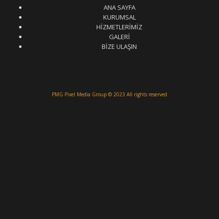
ANA SAYFA
KURUMSAL
HİZMETLERİMİZ
GALERİ
BİZE ULAŞIN
PMG Pixel Media Group
© 2023 All rights reserved
Güneş Enerji Artvin
Uydu Servisi
Mermer Silim Mermer silme Mermer cila Mermer
parlatma
Çatı Uygulamaları
Çatı Ustası Çatı tamir Aktarma Onarım
İkinci El Eşya Alanyer
İkinci El Ev Eşyası Alan yerler
Otomatik Kepenk Servisi
Çatı İzolasyon
Molozcu
Web Siteci
Web Tasarım
İstanbul Çatı Ustası
Kiralık Mini iş Makinaları
Çatı ustası Çatı İzolasyon
Mermer Silimi Mermer silme Mermer Parlatma
Taş Fırın ustası Kara Fırın Ustası
Temizlik
şirketi
Çatı ustası İstanbul
İnternet Reklam Google Ads Usmanı
Beton Silimi Beton silme
Parlatma
Demir Doğrama
Web Tasarım
Çatı Ustası Çatı İzolasyon
Esenyurt Kepenk
Monoray Vinç pergel vinç tavan vinci
Çatı ustası
Şehir içi nakliye
Bursa oto kiralama Rent
A car
Eyüpsultan evden eve nakliyat
Plastik enjeksiyon makineleri
Mermer Silimi Mermer